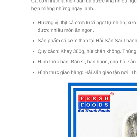
Cá cơm than là món dân dã được khá nhiều ngườ
hợp miệng những ngày lạnh.
Hương vị: thịt cá cơm tươi ngọt tự nhiên, xư
được nhiều món ăn ngon.
Sản phẩm cá cơm than tại Hải Sản Sài Thành
Quy cách: Khay 380g, hút chân không. Thùng
Hình thức bán: Bán sỉ, bán buôn, chợ hải sản 
Hình thức giao hàng: Hải sản giao tận nơi. Th