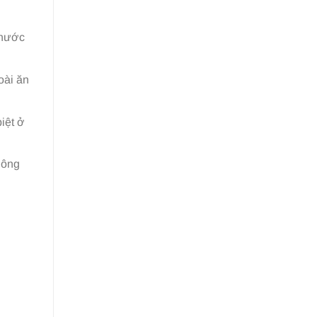
thước
oài ăn
iệt ở
hông