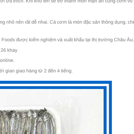
i ưa thích. Khi kho lên sẽ trở thành món mặn ăn cùng cơm vô
ơng nhỏ nên rất dễ nhai. Cá cơm là món đặc sản thông dụng, ch
 Foods được kiểm nghiệm và xuất khẩu tại thị trường Châu Âu.
 26 khay
online.
ời gian giao hàng từ 2 đến 4 tiếng.