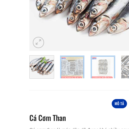
MÔ TẢ
Cá Cơm Than