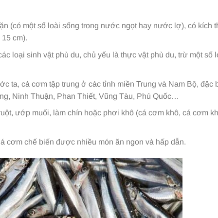
n (có một số loài sống trong nước ngọt hay nước lợ), có kích 
 15 cm).
c loại sinh vật phù du, chủ yếu là thực vật phù du, trừ một số l
c ta, cá cơm tập trung ở các tỉnh miền Trung và Nam Bộ, đặc b
ang, Ninh Thuận, Phan Thiết, Vũng Tàu, Phú Quốc…
ột, ướp muối, làm chín hoặc phơi khô (cá cơm khô, cá cơm k
 Cá cơm chế biến được nhiều món ăn ngon và hấp dẫn.