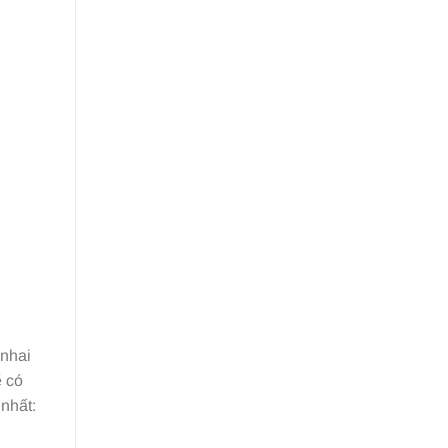
 nhai
ẽ có
nhất: