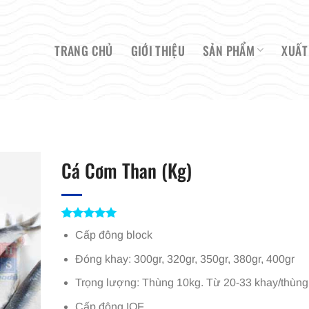
TRANG CHỦ
GIỚI THIỆU
SẢN PHẨM
XUẤT
Cá Cơm Than (Kg)
5
1
trên 5
Cấp đông block
dựa trên
đánh giá
Đóng khay: 300gr, 320gr, 350gr, 380gr, 400gr
Trọng lượng: Thùng 10kg. Từ 20-33 khay/thùng
Cấp đông IQF