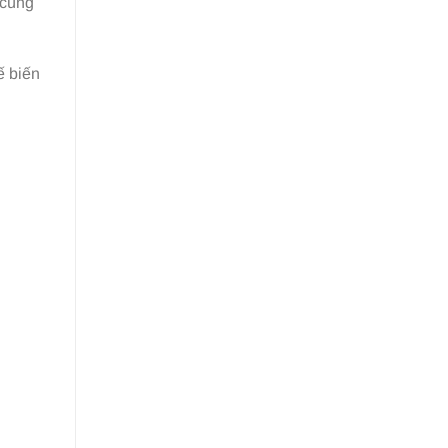
 cùng
ế biến