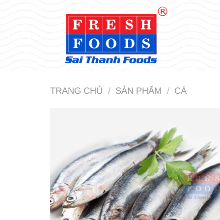
Bỏ
qua
nội
dung
TRANG CHỦ
/
SẢN PHẨM
/
CÁ