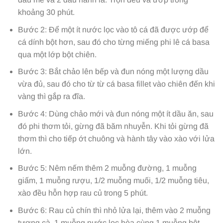
khoảng 30 phút.
Bước 2: Để một ít nước lọc vào tô cá đã được ướp để
cá dính bột hơn, sau đó cho từng miếng phi lê cá basa
qua một lớp bột chiên.
Bước 3: Bắt chảo lên bếp và đun nóng một lượng dầu
vừa đủ, sau đó cho từ từ cá basa fillet vào chiên đến khi
vàng thì gắp ra đĩa.
Bước 4: Dùng chảo mới và đun nóng một ít dầu ăn, sau
đó phi thơm tỏi, gừng đã băm nhuyễn. Khi tỏi gừng đã
thơm thì cho tiếp ớt chuông và hành tây vào xào với lửa
lớn.
Bước 5: Nêm nếm thêm 2 muỗng đường, 1 muỗng
giấm, 1 muỗng rượu, 1/2 muỗng muối, 1/2 muỗng tiêu,
xào đều hỗn hợp rau củ trong 5 phút.
Bước 6: Rau củ chín thì nhỏ lửa lại, thêm vào 2 muỗng
tương cà, 1 muỗng nước lọc hòa cùng 1 muỗng bột