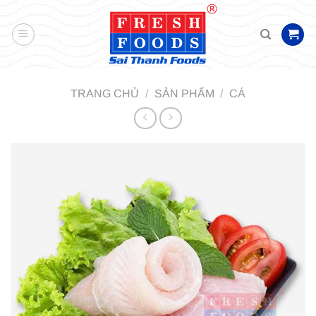
Bỏ
qua
nội
dung
TRANG CHỦ
/
SẢN PHẨM
/
CÁ