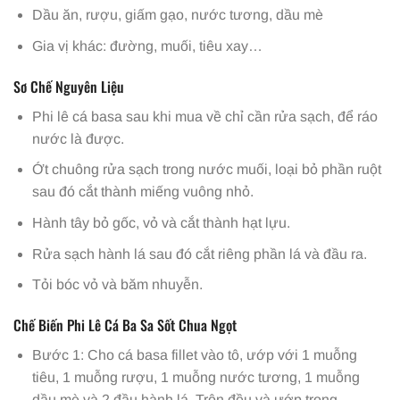
Dầu ăn, rượu, giấm gạo, nước tương, dầu mè
Gia vị khác: đường, muối, tiêu xay…
Sơ Chế Nguyên Liệu
Phi lê cá basa sau khi mua về chỉ cần rửa sạch, để ráo
nước là được.
Ớt chuông rửa sạch trong nước muối, loại bỏ phần ruột
sau đó cắt thành miếng vuông nhỏ.
Hành tây bỏ gốc, vỏ và cắt thành hạt lựu.
Rửa sạch hành lá sau đó cắt riêng phần lá và đầu ra.
Tỏi bóc vỏ và băm nhuyễn.
Chế Biến Phi Lê Cá Ba Sa Sốt Chua Ngọt
Bước 1: Cho cá basa fillet vào tô, ướp với 1 muỗng
tiêu, 1 muỗng rượu, 1 muỗng nước tương, 1 muỗng
dầu mè và 2 đầu hành lá. Trộn đều và ướp trong