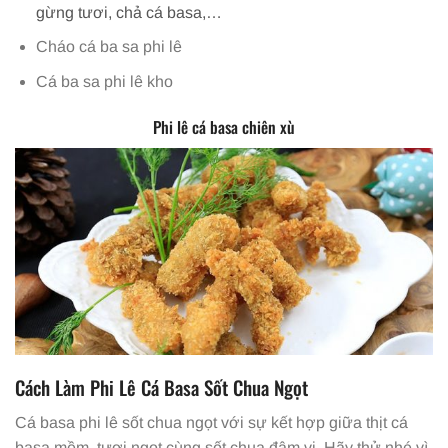
gừng tươi, chả cá basa,…
Cháo cá ba sa phi lê
Cá ba sa phi lê kho
Phi lê cá basa chiên xù
Cách Làm Phi Lê Cá Basa Sốt Chua Ngọt
Cá basa phi lê sốt chua ngọt với sự kết hợp giữa thịt cá
basa mềm, tươi ngọt cùng sốt chua đậm vị. Hãy thử nhé vì