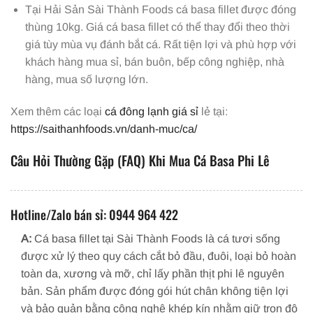
Tại Hải Sản Sài Thành Foods cá basa fillet được đóng
thùng 10kg. Giá cá basa fillet có thể thay đổi theo thời
giá tùy mùa vụ đánh bắt cá. Rất tiện lợi và phù hợp với
khách hàng mua sỉ, bán buôn, bếp công nghiệp, nhà
hàng, mua số lượng lớn.
Xem thêm các loại
cá đông lạnh giá sỉ
lẻ tại:
https://saithanhfoods.vn/danh-muc/ca/
Câu Hỏi Thường Gặp (FAQ) Khi Mua Cá Basa Phi Lê
Hotline/Zalo bán sỉ: 0944 964 422
A:
Cá basa fillet tại Sài Thành Foods là cá tươi sống
được xử lý theo quy cách cắt bỏ đầu, đuôi, loại bỏ hoàn
toàn da, xương và mỡ, chỉ lấy phần thịt phi lê nguyên
bản. Sản phẩm được đóng gói hút chân không tiện lợi
và bảo quản bằng công nghệ khép kín nhằm giữ trọn độ