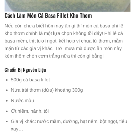
Cách Làm Món Cá Basa Fillet Kho Thơm
Nếu còn chưa biết hôm nay ăn gì thì món cá basa phi lê
kho thơm chính là một lựa chọn không tồi đấy! Phi lê cá
basa mềm, thịt tươi ngọt, kết hợp vị chua từ thơm, mằm
mặn từ các gia vị khác. Trời mưa mà được ăn món này,
kèm thêm chén cơm trắng nữa thì còn gì bằng!
Chuẩn Bị Nguyên Liệu
500g cá basa fillet
Nửa trái thơm (dứa) khoảng 300g
Nước màu
Ớt hiểm, hành, tỏi
Gia vị khác: nước mắm, đường, hạt nêm, bột ngọt, tiêu
xay…