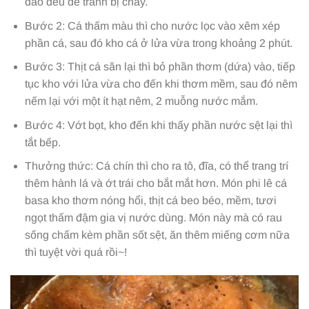
đảo đều để tránh bị cháy.
Bước 2: Cá thấm màu thì cho nước lọc vào xêm xép
phần cá, sau đó kho cá ở lửa vừa trong khoảng 2 phút.
Bước 3: Thịt cá săn lại thì bỏ phần thơm (dứa) vào, tiếp
tục kho với lửa vừa cho đến khi thơm mềm, sau đó nêm
nếm lại với một ít hạt nêm, 2 muỗng nước mắm.
Bước 4: Vớt bọt, kho đến khi thấy phần nước sệt lại thì
tắt bếp.
Thưởng thức: Cá chín thì cho ra tô, đĩa, có thể trang trí
thêm hành lá và ớt trái cho bắt mắt hơn. Món phi lê cá
basa kho thơm nóng hổi, thịt cá beo béo, mềm, tươi
ngọt thấm đậm gia vị nước dùng. Món này mà có rau
sống chấm kèm phần sốt sệt, ăn thêm miếng cơm nữa
thì tuyệt vời quá rồi~!