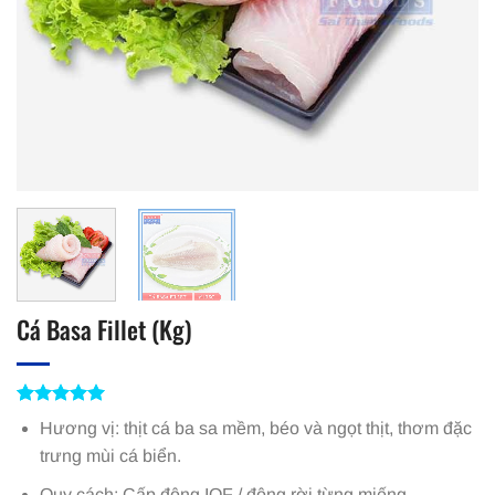
Cá Basa Fillet (Kg)
5
1
trên 5
Hương vị: thịt cá ba sa mềm, béo và ngọt thịt, thơm đặc
dựa trên
đánh giá
trưng mùi cá biển.
Quy cách: Cấp đông IQF / đông rời từng miếng