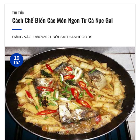
TIN TỨC
Cách Chế Biến Các Món Ngon Từ Cá Nục Gai
ĐĂNG VÀO
19/07/2021
BỞI
SAITHANHFOODS
19
Th7