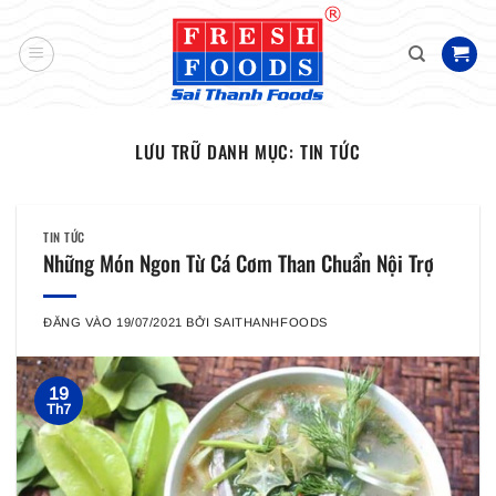
Bỏ
qua
nội
dung
LƯU TRỮ DANH MỤC:
TIN TỨC
TIN TỨC
Những Món Ngon Từ Cá Cơm Than Chuẩn Nội Trợ
ĐĂNG VÀO
19/07/2021
BỞI
SAITHANHFOODS
19
Th7