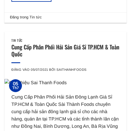
Đăng trong
Tin tức
TIN TỨC
Cung Cấp Phân Phối Hải Sản Giá Sỉ TP.HCM & Toàn
Quốc
ĐĂNG VÀO
05/07/2021
BỞI
SAITHANHFOODS
05
Th7
Cung Cấp Phân Phối Hải Sản Đông Lạnh Giá Sỉ
TP.HCM & Toàn Quốc Sài Thành Foods chuyên
cung cấp hải sản đông lạnh giá sỉ cho các nhà
hàng, quán ăn tại TP.HCM và các tỉnh thành lân cận
như Đồng Nai, Bình Dương, Long An, Bà Rịa Vũng