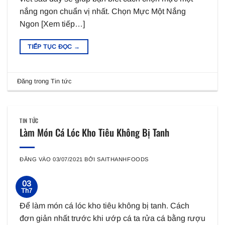
nắng ngon chuẩn vị nhất. Chọn Mực Một Nắng
Ngon [Xem tiếp…]
TIẾP TỤC ĐỌC
→
Đăng trong
Tin tức
TIN TỨC
Làm Món Cá Lóc Kho Tiêu Không Bị Tanh
ĐĂNG VÀO
03/07/2021
BỞI
SAITHANHFOODS
03
Th7
Để làm món cá lóc kho tiêu không bị tanh. Cách
đơn giản nhất trước khi ướp cá ta rửa cá bằng rượu