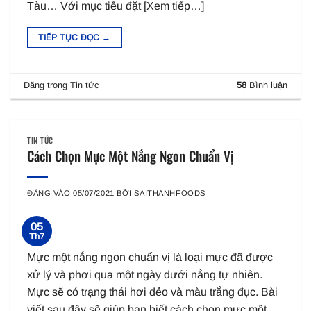
Tàu… Với mục tiêu đặt [Xem tiếp…]
TIẾP TỤC ĐỌC
→
Đăng trong
Tin tức
58
Bình luận
TIN TỨC
Cách Chọn Mực Một Nắng Ngon Chuẩn Vị
ĐĂNG VÀO
05/07/2021
BỞI
SAITHANHFOODS
05
Th7
Mực một nắng ngon chuẩn vị là loại mực đã được
xử lý và phơi qua một ngày dưới nắng tự nhiên.
Mực sẽ có trạng thái hơi dẻo và màu trắng đục. Bài
viết sau đây sẽ giúp bạn biết cách chọn mực một