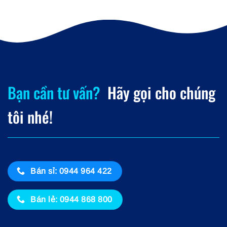
Đối
ở
Bếp
Tác
Tổng
Ăn
Tin
Hợp
Xí
Cậy
Các
Nghiệp
Cung
Loại
Uy
Cấp
Cá
Tín
Nguyên
Đông
Liệu
Lạnh
Thủy
Giá
Sản
Rẻ
Đông
Cho
Lạnh
Bếp
Chuẩn
Công
Bạn cần tư vấn?
Hãy gọi cho chúng
Xuất
Nghiệp
Khẩu
Tại
Cho
TP
Bếp
Hồ
tôi nhé!
Công
Chí
Nghiệp
Minh
Và
Suất
Ăn
Công
Nghiệp
Bán sỉ: 0944 964 422
Bán lẻ: 0944 868 800