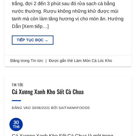
trắng, đợi 2 đến 3 phút sau đó rửa sạch cá bằng
nước thường. Rượu không những khử được mùi
tanh mà còn làm tăng hương vị cho món ăn. Hướng
Dẫn [Xem tiếp…]
TIẾP TỤC ĐỌC
→
Đăng trong
Tin tức
|
Được gắn thẻ
Làm Món Cá Lóc Kho
TIN TỨC
Cá Xương Xanh Kho Sốt Cà Chua
ĐĂNG VÀO
30/06/2021
BỞI
SAITHANHFOODS
30
Th6
Cá Xương Xanh Kho Sốt Cà Chua là một trong