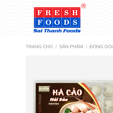
Bỏ
qua
nội
dung
TRANG CHỦ
/
SẢN PHẨM
/
ĐÓNG GÓI 