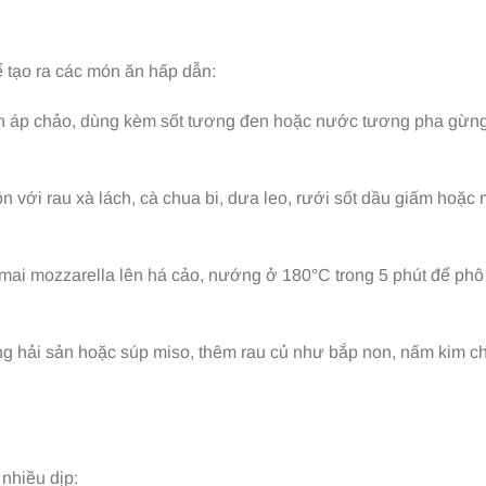
ể tạo ra các món ăn hấp dẫn:
ên áp chảo, dùng kèm sốt tương đen hoặc nước tương pha gừng
ộn với rau xà lách, cà chua bi, dưa leo, rưới sốt dầu giấm hoặc
ô mai mozzarella lên há cảo, nướng ở 180°C trong 5 phút để phô
ng hải sản hoặc súp miso, thêm rau củ như bắp non, nấm kim c
nhiều dịp: