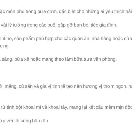
ặc món phụ trong bữa cơm, đặc biệt cho những ai yêu thích hải
vặt lý tưởng trong các buổi gặp gỡ bạn bè, tiệc gia đình.
à online, sản phẩm phù hợp cho các quán ăn, nhà hàng hoặc cử
ượng.
a sáng, bữa xế hoặc mang theo làm bữa trưa văn phòng.
với măng, củ sắn và gia vị tinh tế tạo nên hương vị thơm ngon, 
từ tinh bột khoai mì và khoai tây, mang lại kết cấu mềm mịn độ
ợp với lối sống bận rộn.