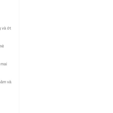
 và ớt
 mè
 mai
hâm và