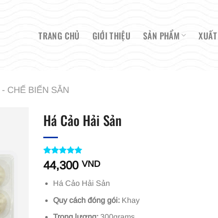
TRANG CHỦ
GIỚI THIỆU
SẢN PHẨM
XUẤT
- CHẾ BIẾN SẴN
Há Cảo Hải Sản
5
1
trên 5
44,300
VND
dựa trên
đánh giá
Há Cảo Hải Sản
Quy cách đóng gói:
Khay
Trọng lượng:
300grams