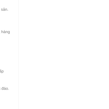
 sản.
a hàng
hấp
c đáo.