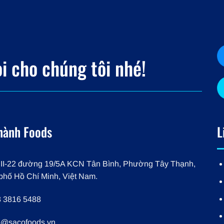
 cho chúng tôi nhé!
hành Foods
L
III-22 đường 19/5A KCN Tân Bình, Phường Tây Thạnh,
phố Hồ Chí Minh, Việt Nam.
 3816 5488
o@sacofoods.vn