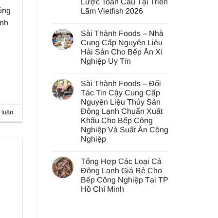
Lược Toàn Cầu Tại Triển
SÀI
THÀNH
úng
Lãm Vietfish 2026
FOODS
Và
Không
ành
Hành
có
Sài Thành Foods – Nhà
Trình
bình
Lan
luận
Cung Cấp Nguyên Liệu
ở
Tỏa
Hải Sản Cho Bếp Ăn Xí
Sài
Yêu
Thành
Thương
Nghiệp Uy Tín
Foods
Tại
Khẳng
Không
Mái
Định
có
Ấm
Sài Thành Foods – Đối
Tầm
bình
Quận
Nhìn
luận
12
Tác Tin Cậy Cung Cấp
ở
Chiến
Nguyên Liệu Thủy Sản
Sài
Lược
Thành
Toàn
Đông Lạnh Chuẩn Xuất
 luận
Foods
Cầu
Khẩu Cho Bếp Công
–
Tại
Nhà
Triển
Nghiệp Và Suất Ăn Công
Cung
Lãm
Nghiệp
Cấp
Vietfish
Nguyên
2026
Không
Liệu
có
Hải
Tổng Hợp Các Loại Cá
bình
Sản
luận
Đông Lạnh Giá Rẻ Cho
Cho
ở
Bếp
Bếp Công Nghiệp Tại TP
Sài
Ăn
Thành
Hồ Chí Minh
Xí
Foods
Nghiệp
–
Không
Uy
Đối
có
Tín
Tác
bình
Tin
luận