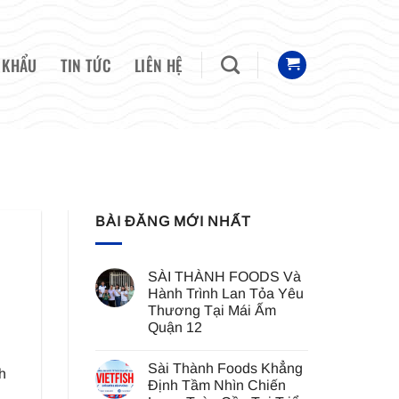
 KHẨU
TIN TỨC
LIÊN HỆ
BÀI ĐĂNG MỚI NHẤT
SÀI THÀNH FOODS Và
Hành Trình Lan Tỏa Yêu
Thương Tại Mái Ấm
Quận 12
Không
có
Sài Thành Foods Khẳng
bình
nh
luận
Định Tầm Nhìn Chiến
ở