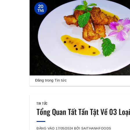
20
Th5
Đăng trong
Tin tức
TIN TỨC
Tổng Quan Tất Tần Tật Về 03 Loạ
ĐĂNG VÀO
17/05/2024
BỞI
SAITHANHFOODS