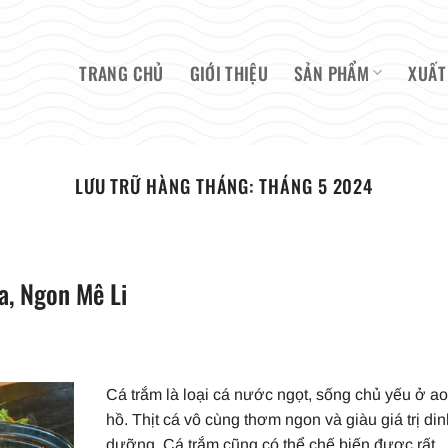
TRANG CHỦ
GIỚI THIỆU
SẢN PHẨM
XUẤT
LƯU TRỮ HÀNG THÁNG:
THÁNG 5 2024
, Ngon Mê Li
Cá trắm là loại cá nước ngọt, sống chủ yếu ở ao
hồ. Thịt cá vô cùng thơm ngon và giàu giá trị di
dưỡng. Cá trắm cũng có thể chế biến được rất