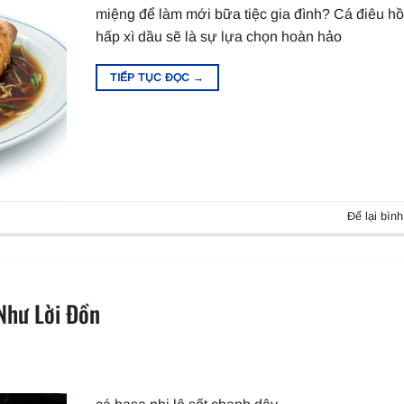
miệng để làm mới bữa tiệc gia đình? Cá điêu h
hấp xì dầu sẽ là sự lựa chọn hoàn hảo
TIẾP TỤC ĐỌC
→
Để lại bình
Như Lời Đồn