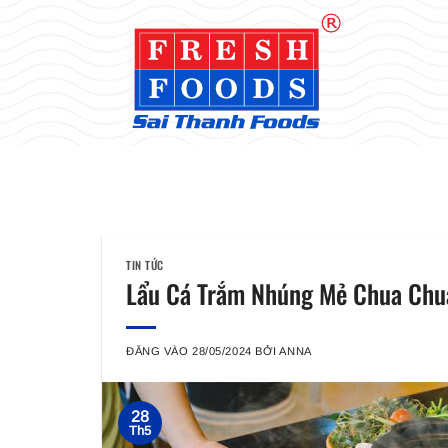
Bỏ
qua
nội
dung
TIN TỨC
Lẩu Cá Trắm Nhúng Mẻ Chua Chua
ĐĂNG VÀO
28/05/2024
BỞI
ANNA
28
Th5