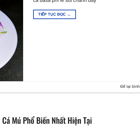
cá basa phi lê sốt chanh dây
TIẾP TỤC ĐỌC
→
Để lại bình
i Cá Mú Phổ Biến Nhất Hiện Tại